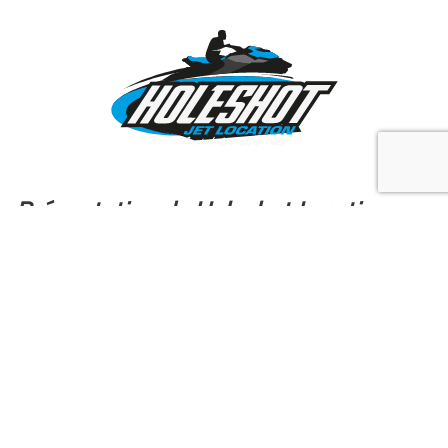
Présentation de Holeshot Location
Holeshot Location Jet
, à
Cavalaire-sur-mer
dans le
Var
,
est une base nautique spécialisée dans le Jet-ski et
Flyboard, elle est dirigée par
Cyrille LEMOINE
12x
Champion du Monde de
Jet Ski
et David Strotner
passionné de Jet-ski depuis plus de 20 ans avec une
expérience autant en compétiton que dans les bases
nautiques.